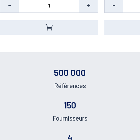
-
+
-
Pied de page
500 000
Références
150
Fournisseurs
4