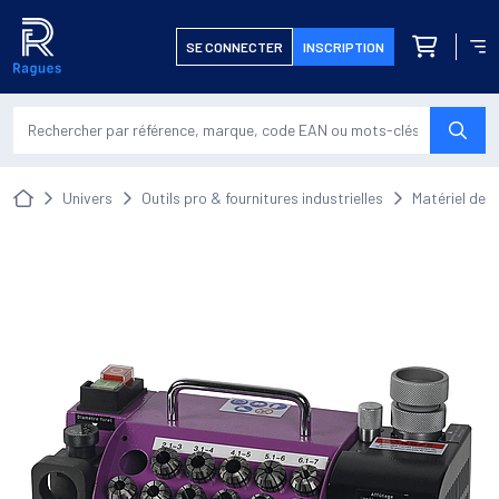
Retour à l'accueil
mer le menu
Ouvr
SE CONNECTER
INSCRIPTION
produits da
LANC
Accueil
univers
outils pro & fournitures industrielles
matériel de 