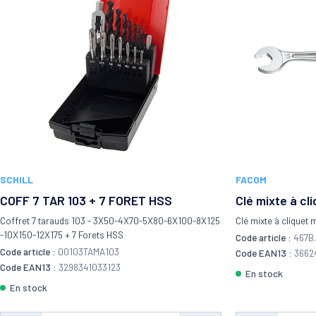
Fe
Fe
Fe
Code de validation
F
F
Connexion
Fe
Fe
SCHILL
FACOM
Un code de validation vous a été envoyé par
COFF 7 TAR 103 + 7 FORET HSS
Clé mixte à cl
email, veuillez le saisir ci-dessous
Coffret 7 tarauds 103 - 3X50-4X70-5X80-6X100-8X125
Clé mixte à cliquet
-
-10X150-12X175 + 7 Forets HSS
Code article :
467B
Code article :
00103TAMA103
Code EAN13 :
3662
SE CONNECTER
Code EAN13 :
3298341033123
en stock
SE CONNECTER
OUVRIR UN COMPTE PRO
en stock
Retour