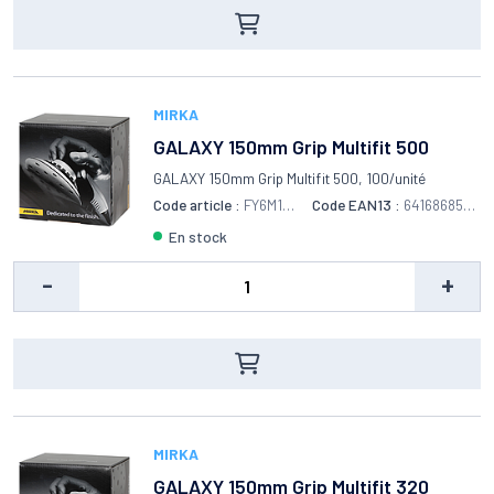
MIRKA
GALAXY 150mm Grip Multifit 500
GALAXY 150mm Grip Multifit 500, 100/unité
Code article :
FY6M109
Code EAN13 :
6416868557
951
657
en stock
-
+
MIRKA
GALAXY 150mm Grip Multifit 320