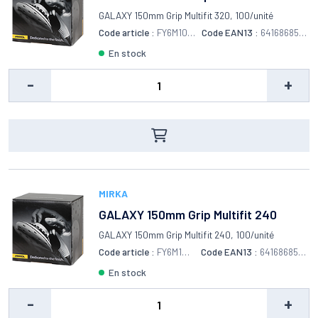
GALAXY 150mm Grip Multifit 320, 100/unité
Code article :
FY6M109
Code EAN13 :
6416868557
932
541
en stock
-
+
MIRKA
GALAXY 150mm Grip Multifit 240
GALAXY 150mm Grip Multifit 240, 100/unité
Code article :
FY6M109
Code EAN13 :
6416868557
925
480
en stock
-
+