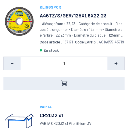
KLINGSPOR
A46TZ/S/GER/125X1,6X22,23
- Alésage​/mm : 22,23 - Catégorie de produit : Disq
ues à tronçonner - Diamètre : 125 mm - Diamètre d
e l'arbre : 22.23mm - Diamètre du disque : 125mm -
Diamètre​/mm : 125 - Épaisseur​/mm : 1,6 - Forme :
Code article :
187171
Code EAN13 :
4014855143719
H - Forme structurelle​ : plat - Taille de la rondelle :
en stock
1.6mm - Tr/min max.​ : 12.200 - Type : T47 - Vmax​ m/
s : 80
-
+
VARTA
CR2032 x1
VARTA CR2032 x1 Pile lithium 3V