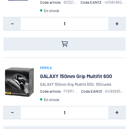
Code article :
6032101
Code EAN13 :
4008496276
401
882
en stock
-
+
MIRKA
GALAXY 150mm Grip Multifit 600
GALAXY 150mm Grip Multifit 600, 100/unité
Code article :
FY6M109
Code EAN13 :
6416868557
961
664
en stock
-
+