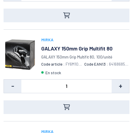
MIRKA
GALAXY 150mm Grip Multifit 80
GALAXY 150mm Grip Multifit 80, 100/unité
Code article :
FY6M109
Code EAN13 :
6416868556
980
575
en stock
-
+
MIRKA