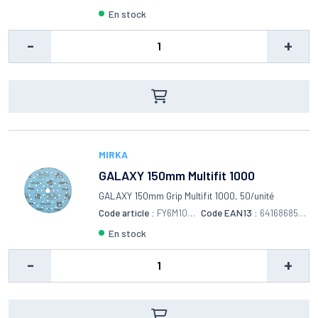
n film protecteur et dégoudronne.<br />Il est reco
en stock
mmandé pour les opérations de dégrippage et de lu
brification en général et notamment lorsque le mat
-
+
ériel est soumis à de longues périodes d’immobilis
ation ou à une atmosphère corrosive (bord de mer,
usages marins, etc.).<br />Le dégrippant lubrifiant
6 en 1 F1RST est adapté à de très nombreux domain
es d’applications : automobile, utilitaire, transport,
agriculture, travaux-publics, nautisme, moto, indus
trie, etc.
MIRKA
GALAXY 150mm Multifit 1000
GALAXY 150mm Grip Multifit 1000, 50/unité
Code article :
FY6M105
Code EAN13 :
6416868554
092
427
en stock
-
+