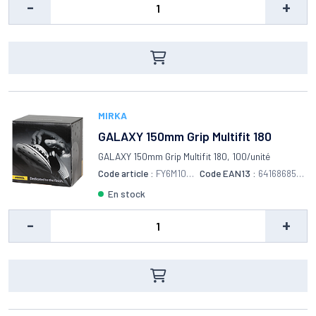
-
+
MIRKA
GALAXY 150mm Grip Multifit 180
GALAXY 150mm Grip Multifit 180, 100/unité
Code article :
FY6M109
Code EAN13 :
6416868557
918
138
en stock
-
+