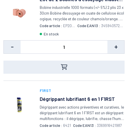
el chamois
Bobine industrielle 1000 formats (+/- 5%) 2 plis 23 x
30cm Bobine d'essuyage en ouate de cellulose écol
ogique, recyclée et de couleur chamois/orange. Pa
pier d'essuyage adapté à tous les professionnels de
Code article :
EP201
Code EAN13 :
34594057201
l'industrie, BTP, automobile et atelier. Epaisseur de
92
93
en stock
papier renforcée en 2 plis offrant une meilleure rési
stance et une capacité d'absorption doublée. 1000 f
-
+
euilles d'essuyage par bobines. Bobine de ouate do
uce et de qualité avec traitement WS pour une meill
eure résistance à l'humidité et une excellente tenue
du papier absorbant même mouillé. Adapté pour les
usages courants.
F1RST
Dégrippant lubrifiant 6 en 1 F1RST
Dégrippant avec actions préventives et curatives, le
dégrippant lubrifiant 6 en 1 F1RST est un dégrippant
multifonctions : il dégrippe, lubrifie, chasse l’humid
ité, assure une protection anticorrosion, dépose u
Code article :
6421
Code EAN13 :
3369916421987