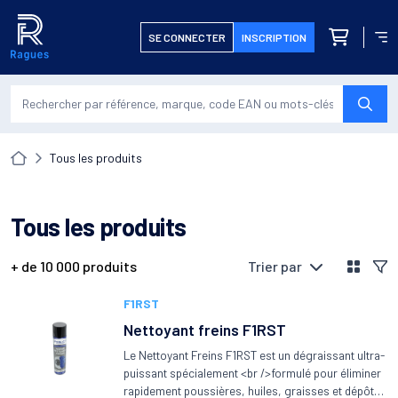
Retour à l'accueil
mer le menu
Ouvr
SE CONNECTER
INSCRIPTION
produits da
LANC
Accueil
tous les produits
Tous les produits
Voir en l
Filt
+ de 10 000 produits
Trier par
products-heading
F1RST
Nettoyant freins F1RST
Le Nettoyant Freins F1RST est un dégraissant ultra-
puissant spécialement <br />formulé pour éliminer
rapidement poussières, huiles, graisses et dépôts