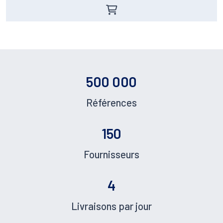
Pied de page
500 000
Références
150
Fournisseurs
4
Livraisons par jour