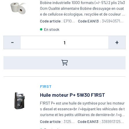
el blanches
Bobine industrielle 1000 formats (+/- 5%) 2 plis 21x3
0cm Qualité alimentaire Bobine d'essuyage en ouat
e de cellulose écologique, recyclée et de couleur bl
anche. Papier d'essuyage adapté à tous les professi
Code article :
EP104
Code EAN13 :
34594057104
onnels de l'industrie mécanique jusqu'aux aux métie
42
46
en stock
rs de bouche. Epaisseur de papier renforcée en 2 pl
is offrant une meilleure résistance et une capacité
-
+
d'absorption doublée. 1000 feuilles d'essuyage par
bobines. Bobine de ouate douce et de qualité avec t
raitement WS pour une meilleure résistance à l'hum
idité et une excellente tenue du papier absorbant m
ême mouillé. Adapté aux essuyages délicats.
F1RST
Huile moteur P+ 5W30 F1RST
F1RST P+ est une huile de synthèse pour les moteur
s diesel et essence<br />équipant les véhicules de t
ourisme et les petits utilitaires de dernière<br />gé
nération. Elle est également compatible avec de no
Code article :
3125
Code EAN13 :
336991312522
mbreux moteurs<br />plus anciens.<br />Les différ
22
2